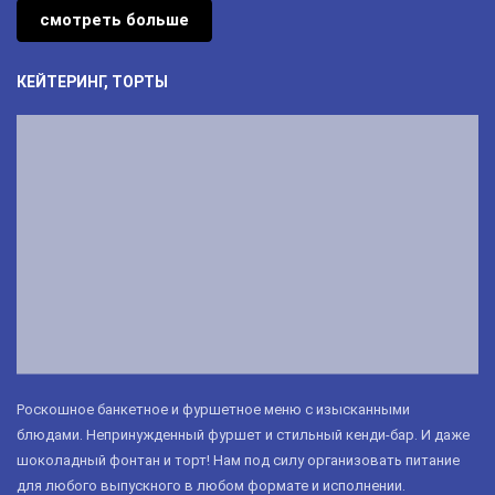
смотреть больше
КЕЙТЕРИНГ, ТОРТЫ
Роскошное банкетное и фуршетное меню с изысканными
блюдами. Непринужденный фуршет и стильный кенди-бар. И даже
шоколадный фонтан и торт! Нам под силу организовать питание
для любого выпускного в любом формате и исполнении.